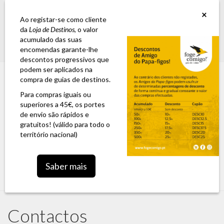
GUIA ESTRADA NACIONAL 2: A 6ª edição já se encontra disponível para
×
encomenda
Ao registar-se como cliente
da
Loja de Destinos
, o valor
acumulado das suas
Login
0,00 €
encomendas garante-lhe
descontos progressivos que
podem ser aplicados na
compra de guias de destinos.
Para compras iguais ou
superiores a 45€, os portes
de envio são rápidos e
gratuitos! (válido para todo o
território nacional)
Toggle
Saber mais
navigation
Contactos