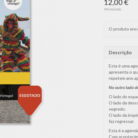
12,00 €
IVA incluído.
O produto enco
Descrição
Esta é uma age
apresenta o qu
repetem ano ap
No outro lado d
O lado do espaç
O lado da desc
segredo.
O lado da inspi
faz regressar.
Esta é a agend
Com acontecime