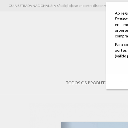
GUIA ESTRADA NACIONAL 2: A 6ª edição já se encontra disponível para enco
Ao regi
Destino
encome
progres
compra 
Para co
portes 
(válido
TODOS OS PRODUTOS
TOD