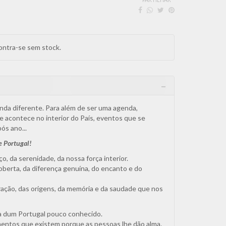
ntra-se sem stock.
nda diferente. Para além de ser uma agenda,
e acontece no interior do País, eventos que se
ós ano...
e Portugal!
o, da serenidade, da nossa força interior.
oberta, da diferença genuína, do encanto e do
ração, das origens, da memória e da saudade que nos
a dum Portugal pouco conhecido.
ntos que existem porque as pessoas lhe dão alma.