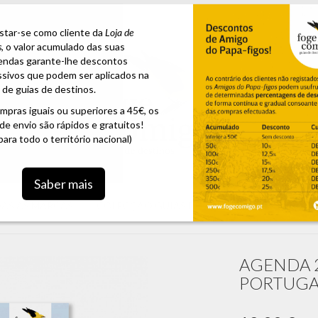
menda
star-se como cliente da
Loja de
s
, o valor acumulado das suas
ndas garante-lhe descontos
sivos que podem ser aplicados na
de guias de destinos.
mpras iguais ou superiores a 45€, os
de envio são rápidos e gratuitos!
 para todo o território nacional)
Saber mais
AS AS MARCAS
COLECÇÃO GUIAS DE DESTINOS
TRAD
AGENDA 2
PORTUGA