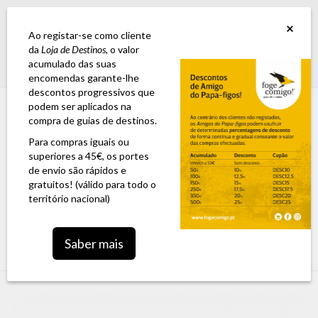
GUIA ESTRADA NACIONAL 2: A 6ª edição já se encontra disponível para
×
encomenda
Ao registar-se como cliente
da
Loja de Destinos
, o valor
acumulado das suas
Login
0,00 €
encomendas garante-lhe
descontos progressivos que
podem ser aplicados na
compra de guias de destinos.
Para compras iguais ou
superiores a 45€, os portes
de envio são rápidos e
gratuitos! (válido para todo o
território nacional)
Toggle
Saber mais
navigation