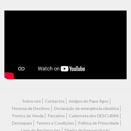
Características
Sobre nós
Contactos
Amigos do Papa-figos
Floresta de Destinos
Declaração de emergência climática
Pontos de Venda
Parceiros
Caderneta dos DESCUBRA
Destaques
Termos e Condições
Política de Privacidade
Livro de Reclamações
Direito de livre resolução