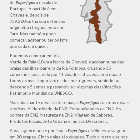
do
Papa-figos
à escala de
Portugal. A partida é em
Chaves e, depois de
739,260km (na sua extensão
original), a chegada está em
Faro. Mas também pode
começar, acabar ou ter os kms
que cada um quiser.
Podemos começar em Vila
Verde da Raia (10km a Norte de Chaves) e acabar numa das
praias das ilhas-barreira da Ria Formosa, cruzando 35
concelhos, passando por 11 cidades, atravessando quase
todos os mais importantes rios portugueses, subindo ou
descendo 5 serras e passando por algumas classificações
Património Mundial da UNESCO.
Num alucinante desfilar de temas, o
Papa-figos
traz-nos novas
rubricas: A identidade da EN2, Personalidades da EN2, As
pontes da EN2, Natureza na EN2, Viagem de Sabores,
Produtos Locais, Arte Urbana e muitos Descubra…
A paisagem muda e por isso o
Papa-figos
dividiu esta viagem
em 20 etapas. Cinco delas são cidades. Tudo o resto que nos