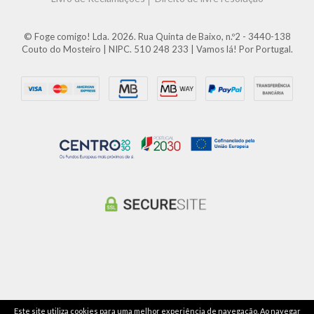
© Foge comigo! Lda. 2026. Rua Quinta de Baixo, n.º2 - 3440-138
Couto do Mosteiro | NIPC. 510 248 233 | Vamos lá! Por Portugal.
Este site utiliza cookies para uma melhor experiência de navegação. Ao navegar