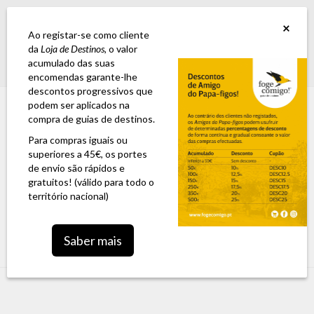
GUIA ESTRADA NACIONAL 2: A 6ª edição já se encontra disponível para
×
encomenda
Ao registar-se como cliente
da
Loja de Destinos
, o valor
acumulado das suas
Login
0,00 €
encomendas garante-lhe
descontos progressivos que
podem ser aplicados na
compra de guias de destinos.
Para compras iguais ou
superiores a 45€, os portes
de envio são rápidos e
gratuitos! (válido para todo o
território nacional)
Toggle
Saber mais
navigation