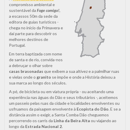
compromisso ambiental e
sustentável da
Foge comigo!
,
a escassos 50m da sede da
editora de guias turísticos -
chega no início da Primavera e
daí parte para descobrir os
melhores destinos de
Portugal.
Em terra baptizada com nome
de santa e de rio, convida-nos
a debruçar o olhar sobre
casas brasonadas
que exibem a sua altivez e a palmilhar ruas
e vielas onde o
granito
se impõe e onde a História deixou a
sua marca ao longo dos séculos.
A pé, de bicicleta ou em viatura própria - ou aceitando uma
experiência nas águas do Dão e seus tributários -, aceitemos
um passeio pelas ruas da cidade e localidades envolventes ou
usfruamos da paisagem envolvente à
Ecopista do Dão
. E se a
distância assim o exigir, a Santa Comba Dão cheguemos
percorrendo os carris da
Linha da Beira Alta
ou viajando ao
longo da
Estrada Nacional 2
.