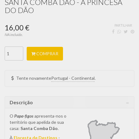
SANTA COMBA DÃO - A PRINCESA
DO DÃO
16,00 €
PARTILHAR
IVA incluído.
COMPRAR
Tente novamente
.
Descrição
O
Papa-figos
apresenta-nos o
território que apelida de sua
casa:
Santa C
omba Dão
.
À
Floresta de Destinos
-