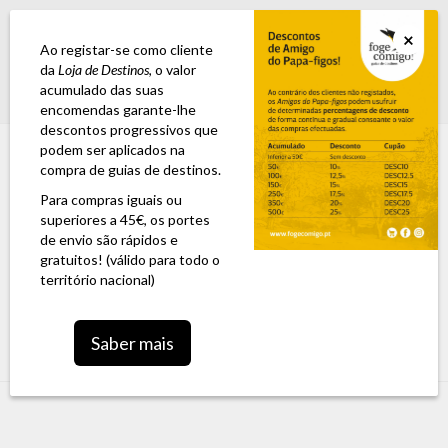
GUIA ESTRADA NACIONAL 2: A 6ª edição já se encontra disponível para
×
encomenda
Ao registar-se como cliente
da
Loja de Destinos
, o valor
acumulado das suas
Login
0,00 €
encomendas garante-lhe
descontos progressivos que
podem ser aplicados na
compra de guias de destinos.
Para compras iguais ou
superiores a 45€, os portes
de envio são rápidos e
gratuitos! (válido para todo o
território nacional)
Toggle
Saber mais
navigation