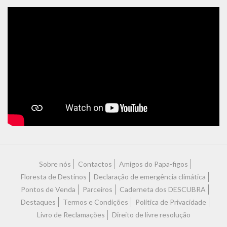
Sobre nós
Contactos
Amigos do Papa-figos
Floresta de Destinos
Declaração de emergência climática
Pontos de Venda
Parceiros
Caderneta dos DESCUBRA
Destaques
Termos e Condições
Política de Privacidade
Livro de Reclamações
Direito de livre resolução