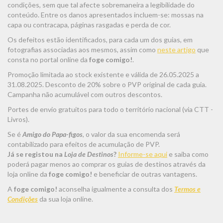
condições, sem que tal afecte sobremaneira a legibilidade do
conteúdo. Entre os danos apresentados incluem-se: mossas na
capa ou contracapa, páginas rasgadas e perda de cor.
Os defeitos estão identificados, para cada um dos guias, em
fotografias associadas aos mesmos, assim como
neste artigo
que
consta no portal online da
foge comigo!
.
Promoção limitada ao stock existente e válida de 26.05.2025 a
31.08.2025. Desconto de 20% sobre o PVP original de cada guia.
Campanha não acumulável com outros descontos.
Portes de envio gratuitos para todo o território nacional (via CTT -
Livros).
Se é
Amigo do Papa-figos
, o valor da sua encomenda será
contabilizado para efeitos de acumulação de PVP.
Já se registou na
Loja de Destinos
?
Informe-se aqui
e saiba como
poderá pagar menos ao comprar os guias de destinos através da
loja online da
foge comigo!
e beneficiar de outras vantagens.
A
foge comigo!
aconselha igualmente a consulta dos
Termos e
Condições
da sua loja online.