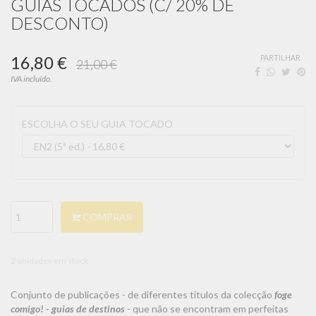
GUIAS TOCADOS (C/ 20% DE
DESCONTO)
16,80 €
PARTILHAR
21,00 €
IVA incluído.
ESCOLHA O SEU GUIA TOCADO
COMPRAR
2
unidades em stock
Conjunto de publicações - de diferentes títulos da colecção
f
oge
comigo! - guias de destinos
- que não se encontram em perfeitas